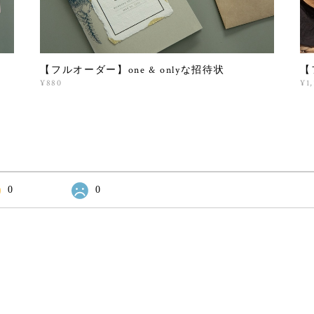
【フルオーダー】one & onlyな招待状
【
¥880
¥1,
0
0